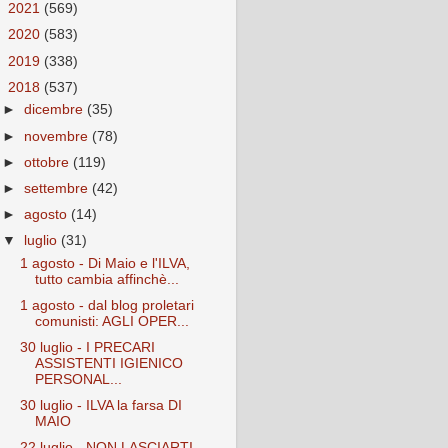
►
2021
(569)
►
2020
(583)
►
2019
(338)
▼
2018
(537)
►
dicembre
(35)
►
novembre
(78)
►
ottobre
(119)
►
settembre
(42)
►
agosto
(14)
▼
luglio
(31)
1 agosto - Di Maio e l'ILVA,
tutto cambia affinchè...
1 agosto - dal blog proletari
comunisti: AGLI OPER...
30 luglio - I PRECARI
ASSISTENTI IGIENICO
PERSONAL...
30 luglio - ILVA la farsa DI
MAIO
22 luglio - NON LASCIARTI