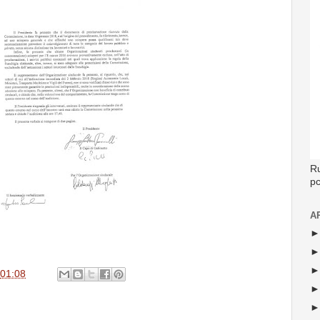
Ru
p
A
01:08