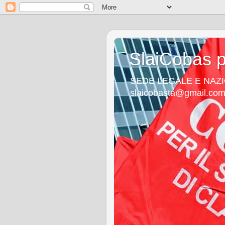
SlaiCobas p
SEDE LEGALE E NAZIO
slaicobasta@gmail.co