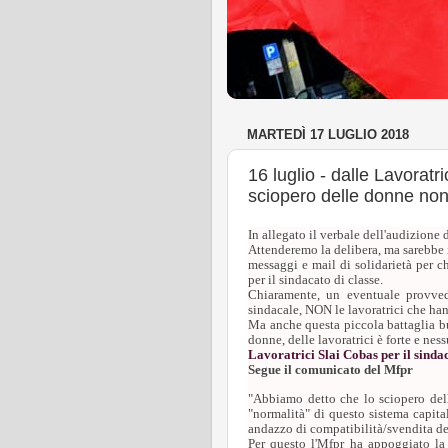
MARTEDÌ 17 LUGLIO 2018
16 luglio - dalle Lavorat
sciopero delle donne non 
In allegato il verbale dell'audizione
Attenderemo la delibera, ma sarebbe
messaggi e mail di solidarietà per 
per il sindacato di classe.
Chiaramente, un eventuale provved
sindacale, NON le lavoratrici che ha
Ma anche questa piccola battaglia bu
donne, delle lavoratrici è forte e nes
Lavoratrici Slai Cobas per il sindac
Segue il comunicato del Mfpr
"Abbiamo detto che lo sciopero delle
"normalità" di questo sistema capital
andazzo di compatibilità/svendita dei
Per questo l'Mfpr ha appoggiato la 