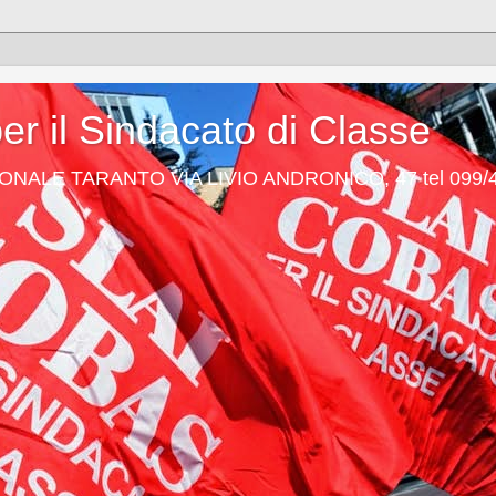
er il Sindacato di Classe
NALE TARANTO VIA LIVIO ANDRONICO, 47 tel 099/4
m