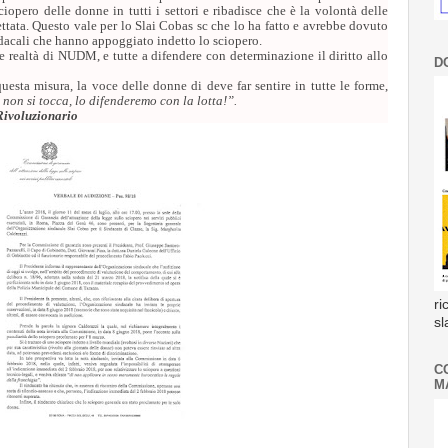
ciopero delle donne in tutti i settori e ribadisce che è la volontà delle
ettata. Questo vale per lo Slai Cobas sc che lo ha fatto e avrebbe dovuto
ndacali che hanno appoggiato indetto lo sciopero.
 le realtà di NUDM, e tutte a difendere con determinazione il diritto allo
D
esta misura, la voce delle donne di deve far sentire in tutte le forme,
non si tocca, lo difenderemo con la lotta!”.
ivoluzionario
ri
s
C
M