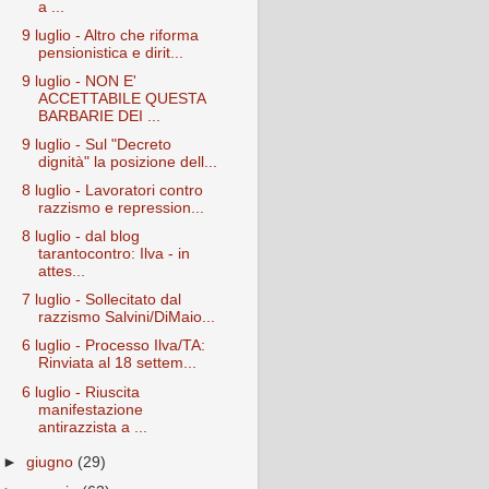
a ...
9 luglio - Altro che riforma
pensionistica e dirit...
9 luglio - NON E'
ACCETTABILE QUESTA
BARBARIE DEI ...
9 luglio - Sul "Decreto
dignità" la posizione dell...
8 luglio - Lavoratori contro
razzismo e repression...
8 luglio - dal blog
tarantocontro: Ilva - in
attes...
7 luglio - Sollecitato dal
razzismo Salvini/DiMaio...
6 luglio - Processo Ilva/TA:
Rinviata al 18 settem...
6 luglio - Riuscita
manifestazione
antirazzista a ...
►
giugno
(29)