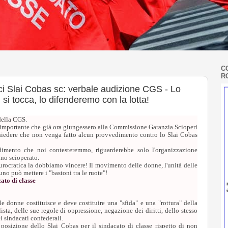
C
R
rici Slai Cobas sc: verbale audizione CGS - Lo
si tocca, lo difenderemo con la lotta!
 della CGS.
 importante che già ora giungessero alla Commissione Garanzia Scioperi
chiedere che non venga fatto alcun provvedimento contro lo Slai Cobas
imento che noi contesteremmo, riguarderebbe solo l'organizzazione
nno scioperato.
rocratica la dobbiamo vincere! Il movimento delle donne, l'unità delle
suno può mettere i "bastoni tra le ruote"!
ato di classe
 donne costituisce e deve costituire una "sfida" e una "rottura" della
ista, delle sue regole di oppressione, negazione dei diritti, dello stesso
 sindacati confederali.
posizione dello Slai Cobas per il sindacato di classe rispetto di non