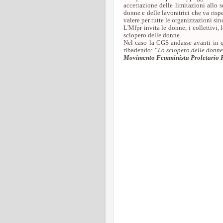
accettazione delle limitazioni allo s
donne e delle lavoratrici che va risp
valere per tutte le organizzazioni si
L'Mfpr invita le donne, i collettivi,
sciopero delle donne.
Nel caso la CGS andasse avanti in qu
ribadendo:
“Lo sciopero delle donne 
Movimento Femminista Proletario R