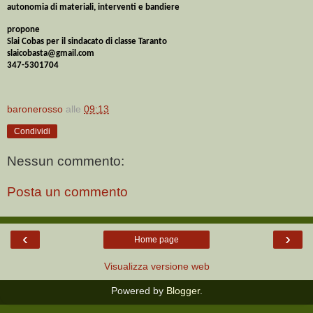
autonomia di materiali, interventi e bandiere
propone
Slai Cobas per il sindacato di classe Taranto
slaicobasta@gmail.com
347-5301704
baronerosso
alle
09:13
Condividi
Nessun commento:
Posta un commento
‹
›
Home page
Visualizza versione web
Powered by
Blogger
.