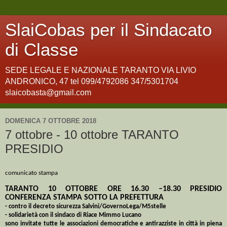
SlaiCobas per il Sindacato
di Classe
SEDE LEGALE E NAZIONALE TARANTO VIA LIVIO
ANDRONICO, 47 tel 099/4792086 347/5301704
slaicobasta@gmail.com
DOMENICA 7 OTTOBRE 2018
7 ottobre - 10 ottobre TARANTO
PRESIDIO
comunicato stampa
TARANTO 10 OTTOBRE ORE 16.30 –18.30 PRESIDIO
CONFERENZA STAMPA SOTTO LA PREFETTURA
- contro il decreto sicurezza Salvini/GovernoLega/M5stelle
- solidarietà con il sindaco di Riace Mimmo Lucano
sono invitate tutte le associazioni democratiche e antirazziste in città in piena